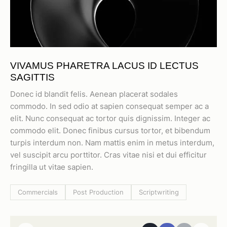
VIVAMUS PHARETRA LACUS ID LECTUS
SAGITTIS
Donec id blandit felis. Aenean placerat sodales
commodo. In sed odio at sapien consequat semper ac a
elit. Nunc consequat ac tortor quis dignissim. Integer ac
commodo elit. Donec finibus cursus tortor, et bibendum
turpis interdum non. Nam mattis enim in metus interdum,
vel suscipit arcu porttitor. Cras vitae nisi et dui efficitur
fringilla ut vitae sapien.
Commercials
Post Production
Scriptwriting