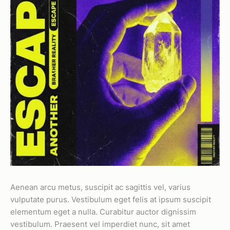
Aenean arcu metus, suscipit ac sagittis vel, varius
vulputate purus. Vestibulum eget felis at ipsum suscipit
elementum eget a nulla. Curabitur auctor dignissim
vestibulum. Praesent vel imperdiet nunc, sit amet